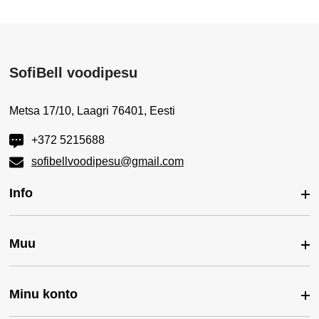
SofiBell voodipesu
Metsa 17/10, Laagri 76401, Eesti
+372 5215688
sofibellvoodipesu@gmail.com
Info
Muu
Ostuinfo ja tingimused
Firmast
Minu konto
Kaubamärgid
Kontakt