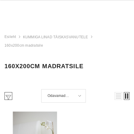
Esileht
KUMMIGA LINAD TÄISKASVANUTELE
160x200cm madratsile
160X200CM MADRATSILE
Odavamad
enne
DET
VAATA TOODET
VAATA T