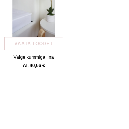
a lina
Helesinine kummiga lina
Mündirohelin
lina
Al. 17,28 €
Al. 17,2
VAATA TOODET
Valge kummiga lina
Al. 40,66 €